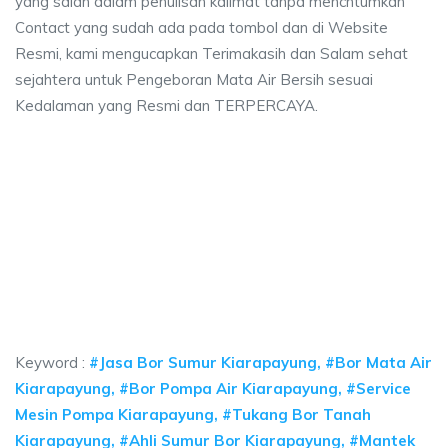
yang salah dalam penulisan kalimat tanpa mencntumkan
Contact yang sudah ada pada tombol dan di Website
Resmi, kami mengucapkan Terimakasih dan Salam sehat
sejahtera untuk Pengeboran Mata Air Bersih sesuai
Kedalaman yang Resmi dan TERPERCAYA.
a sumur bor Kiarapayung, jasa sumur bor Kiarap
sumur bor Kiarapayung, jasa sumur bor Kiarapayung, jasa bor sumur bekasi,
a sumur bor Kiarapayung, jasa sumur bor Kiarapayung
 sumur bor Kiarapayung, jasa sumur bor Kiarapayung, jasa b
Keyword :
#Jasa Bor Sumur Kiarapayung, #Bor Mata Air
Kiarapayung, #Bor Pompa Air Kiarapayung, #Service
Mesin Pompa Kiarapayung, #Tukang Bor Tanah
Kiarapayung, #Ahli Sumur Bor Kiarapayung, #Mantek