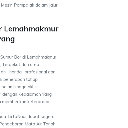
h Mesin Pompa air dalam Jalur
ur Lemahmakmur
wang
sa Sumur Bor di Lemahmakmur
, Terdekat dan area
ahli, handal, profesional dan
k penerapan tahap
saian hingga akhir
or dengan Kedalaman Yang
i memberikan keterbaikan
asa TirtaNadi dapat segera
 Pengeboran Mata Air Tanah