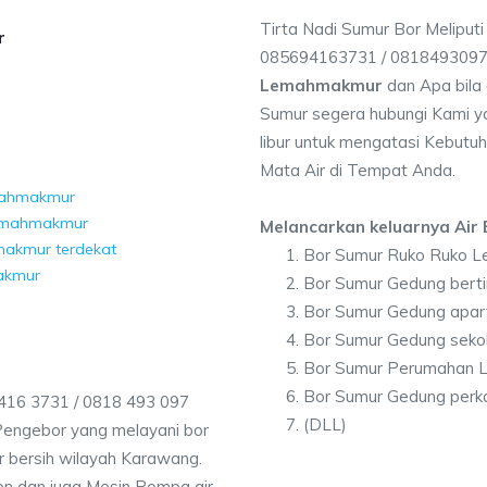
Tirta Nadi Sumur Bor Melipu
r
085694163731 / 081849309
Lemahmakmur
dan Apa bila
Sumur segera hubungi Kami ya
libur untuk mengatasi Kebutuh
Mata Air di Tempat Anda.
emahmakmur
Lemahmakmur
Melancarkan keluarnya Air B
makmur terdekat
Bor Sumur Ruko Ruko 
akmur
Bor Sumur Gedung ber
Bor Sumur Gedung apa
Bor Sumur Gedung sek
Bor Sumur Perumahan
Bor Sumur Gedung per
16 3731 / 0818 493 097
(DLL)
Pengebor yang melayani bor
ir bersih wilayah Karawang.
on dan juga Mesin Pompa air