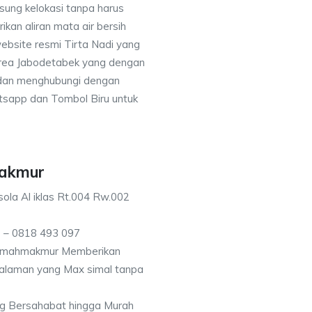
sung kelokasi tanpa harus
an aliran mata air bersih
ebsite resmi Tirta Nadi yang
 area Jabodetabek yang dengan
 dan menghubungi dengan
sapp dan Tombol Biru untuk
makmur
ola Al iklas Rt.004 Rw.002
 – 0818 493 097
Lemahmakmur Memberikan
kedalaman yang Max simal tanpa
g Bersahabat hingga Murah