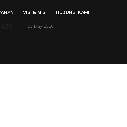
YANAN
VISI & MISI
HUBUNGI KAMI
NADI
11 May 2020