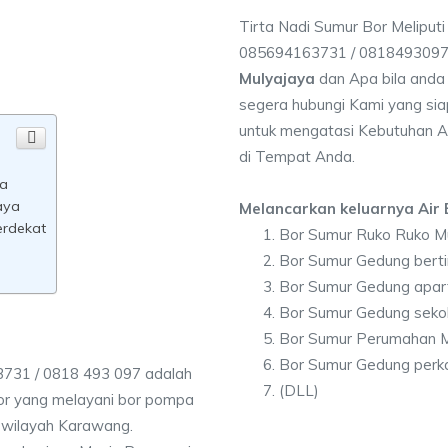
Tirta Nadi Sumur Bor Meliputi
085694163731 / 081849309
Mulyajaya
dan Apa bila anda
segera hubungi Kami yang siap
untuk mengatasi Kebutuhan Ai
di Tempat Anda.
ya
aya
Melancarkan keluarnya Air B
erdekat
Bor Sumur Ruko Ruko M
Bor Sumur Gedung berti
Bor Sumur Gedung apar
Bor Sumur Gedung seko
Bor Sumur Perumahan M
Bor Sumur Gedung perk
3731 / 0818 493 097 adalah
(DLL)
r yang melayani bor pompa
ih wilayah Karawang.