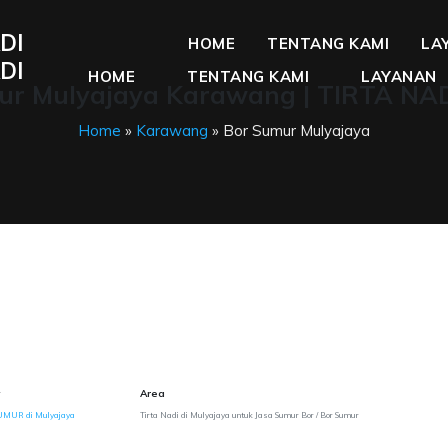
DI
HOME
TENTANG KAMI
LA
DI
HOME
TENTANG KAMI
LAYANAN
ur Mulyajaya Karawang | TIRTA NA
Home
»
Karawang
» Bor Sumur Mulyajaya
Area
UMUR di Mulyajaya
Tirta Nadi di Mulyajaya untuk Jasa Sumur Bor / Bor Sumur