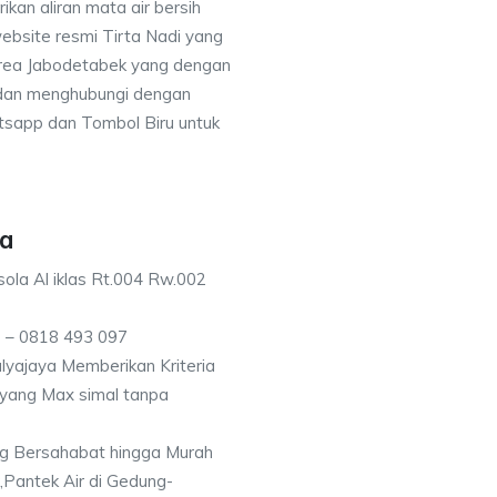
an aliran mata air bersih
ebsite resmi Tirta Nadi yang
 area Jabodetabek yang dengan
 dan menghubungi dengan
sapp dan Tombol Biru untuk
ya
ola Al iklas Rt.004 Rw.002
 – 0818 493 097
yajaya Memberikan Kriteria
n yang Max simal tanpa
g Bersahabat hingga Murah
,Pantek Air di Gedung-