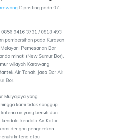
Karawang
Diposting pada
07-
 0856 9416 3731 / 0818 493
an pembersihan pada Kurasan
ga Melayani Pemesanan Bor
anda minati (New Sumur Bor),
umur wilayah Karawang
antek Air Tanah, Jasa Bor Air
ur Bor.
or Mulyajaya yang
ehingga kami tidak sanggup
iteria air yang bersih dan
 kendala-kendala Air Kotor
 kami dengan pengecekan
uhi kriteria atau