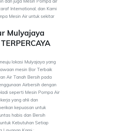
on dan juga Mesin Pompa air
araf International, dan Kami
pa Mesin Air untuk sekitar
ur Mulyajaya
n TERPERCAYA
meuju lokasi Mulyajaya yang
awaan mesin Bor Terbaik
an Air Tanah Bersih pada
nggunaan Airbersih dengan
 Nadi seperti Mesin Pompa Air
erja yang ahli dan
berikan kepuasan untuk
ntas habis dan Bersih
 untuk Kebutuhan Setiap
ng Layanan Kami :