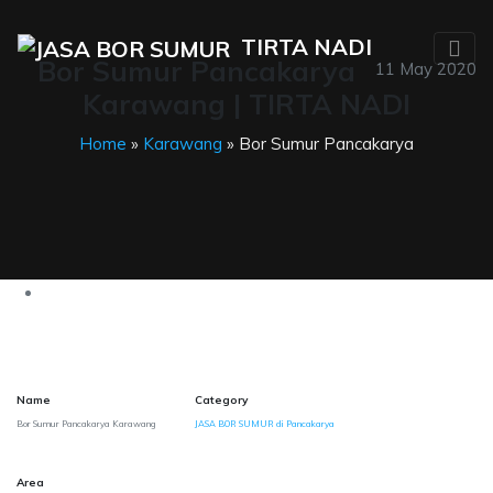
TIRTA NADI
Bor Sumur Pancakarya
11 May 2020
Karawang | TIRTA NADI
Home
»
Karawang
» Bor Sumur Pancakarya
Name
Category
Bor Sumur Pancakarya Karawang
JASA BOR SUMUR di Pancakarya
Area