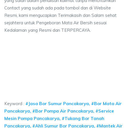
yang salah dalam penulisan kalimat tanpa mencntumkan
Contact yang sudah ada pada tombol dan di Website
Resmi, kami mengucapkan Terimakasih dan Salam sehat
sejahtera untuk Pengeboran Mata Air Bersih sesuai
Kedalaman yang Resmi dan TERPERCAYA.
a sumur bor Pancakarya, jasa sumur bor Pancaka
umur bor Pancakarya, jasa sumur bor Pancakarya, jasa bor sumur bekasi, b
 sumur bor Pancakarya, jasa sumur bor Pancakarya, 
sumur bor Pancakarya, jasa sumur bor Pancakarya, jasa bor
Keyword :
#Jasa Bor Sumur Pancakarya, #Bor Mata Air
Pancakarya, #Bor Pompa Air Pancakarya, #Service
Mesin Pompa Pancakarya, #Tukang Bor Tanah
Pancakarya, #Ahli Sumur Bor Pancakarya, #Mantek Air