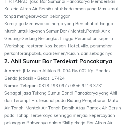
TIRTANADI Jasa Bor Sumur di Pancakarya Memberikan
Kriteria Aliran Air Bersih untuk kedalaman yang Max simal
tanpa mengecewakan pelanggan.
Kami juga Menawarkan harga yang Bersahabat hingga
Murah untuk layanan Sumur Bor / Mantek,Pantek Air di
Gedung-Gedung Bertingkat hingga Perumahan seperti
Workshop, restoran, kos-kosan, Hotel, villa, perumahan,
perkantoran/pabrik, apartemen/Rusun, dan sebagainya.
2. Ahli Sumur Bor Terdekat Pancakarya
Alamat:
Jl. Musola Al iklas Rt.004 Rw.002 Kp. Pondok
Benda Jatiasih - Bekasi 17424
Nomor Telepon:
0818 493 097 / 0856 9416 3731
Sebagai Jasa Tukang Sumur Bor di Pancakarya yang Ahli
dan Terampil Profesional pada Bidang Pengeboran Mata
Air Tanah, Mantek Air Tanah Bersih Atau Pantek Air Bersih
pada Tahap Terpercaya sehingga menjadi kepercayaan
pelanggan Bahwanya dalam Skill pekerja Bor Aliran Air