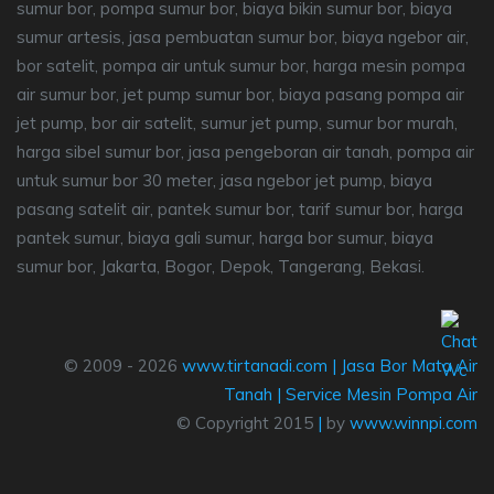
sumur bor, pompa sumur bor, biaya bikin sumur bor, biaya
sumur artesis, jasa pembuatan sumur bor, biaya ngebor air,
bor satelit, pompa air untuk sumur bor, harga mesin pompa
air sumur bor, jet pump sumur bor, biaya pasang pompa air
jet pump, bor air satelit, sumur jet pump, sumur bor murah,
harga sibel sumur bor, jasa pengeboran air tanah, pompa air
untuk sumur bor 30 meter, jasa ngebor jet pump, biaya
pasang satelit air, pantek sumur bor, tarif sumur bor, harga
pantek sumur, biaya gali sumur, harga bor sumur, biaya
sumur bor, Jakarta, Bogor, Depok, Tangerang, Bekasi.
© 2009 - 2026
www.tirtanadi.com
|
Jasa Bor Mata Air
Tanah
|
Service Mesin Pompa Air
© Copyright 2015
|
by
www.winnpi.com