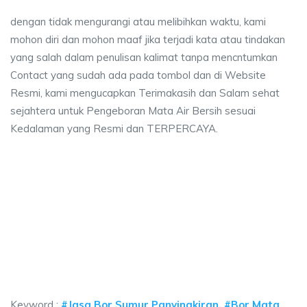
dengan tidak mengurangi atau melibihkan waktu, kami
mohon diri dan mohon maaf jika terjadi kata atau tindakan
yang salah dalam penulisan kalimat tanpa mencntumkan
Contact yang sudah ada pada tombol dan di Website
Resmi, kami mengucapkan Terimakasih dan Salam sehat
sejahtera untuk Pengeboran Mata Air Bersih sesuai
Kedalaman yang Resmi dan TERPERCAYA.
sumur bor Panyingkiran, jasa sumur bor Panyingk
r bor Panyingkiran, jasa sumur bor Panyingkiran, jasa bor sumur bekasi, bi
umur bor Panyingkiran, jasa sumur bor Panyingkiran,
mur bor Panyingkiran, jasa sumur bor Panyingkiran, jasa bor
Keyword :
#Jasa Bor Sumur Panyingkiran, #Bor Mata