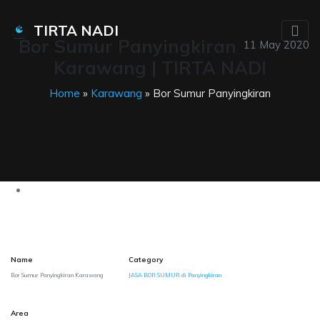
TIRTA NADI
Bor Sumur Panyingkiran
11 May 2020
Karawang | TIRTA NADI
Home
»
Karawang
» Bor Sumur Panyingkiran
Name
Category
Bor Sumur Panyingkiran Karawang
JASA BOR SUMUR di Panyingkiran
Area