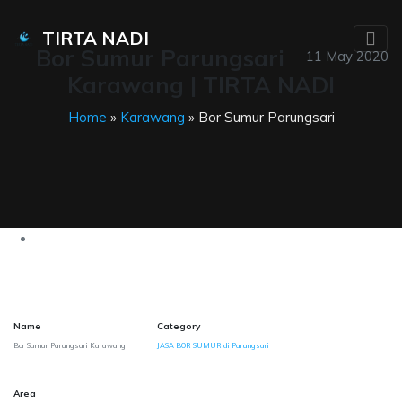
TIRTA NADI
Bor Sumur Parungsari
11 May 2020
Karawang | TIRTA NADI
Home
»
Karawang
» Bor Sumur Parungsari
Name
Category
Bor Sumur Parungsari Karawang
JASA BOR SUMUR di Parungsari
Area