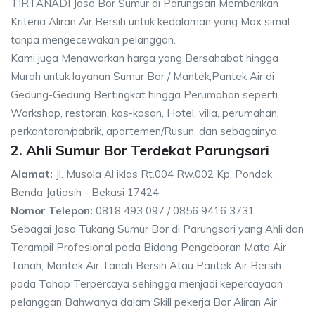
TIRTANADI Jasa Bor Sumur di Parungsari Memberikan
Kriteria Aliran Air Bersih untuk kedalaman yang Max simal
tanpa mengecewakan pelanggan.
Kami juga Menawarkan harga yang Bersahabat hingga
Murah untuk layanan Sumur Bor / Mantek,Pantek Air di
Gedung-Gedung Bertingkat hingga Perumahan seperti
Workshop, restoran, kos-kosan, Hotel, villa, perumahan,
perkantoran/pabrik, apartemen/Rusun, dan sebagainya.
2. Ahli Sumur Bor Terdekat Parungsari
Alamat:
Jl. Musola Al iklas Rt.004 Rw.002 Kp. Pondok
Benda Jatiasih - Bekasi 17424
Nomor Telepon:
0818 493 097 / 0856 9416 3731
Sebagai Jasa Tukang Sumur Bor di Parungsari yang Ahli dan
Terampil Profesional pada Bidang Pengeboran Mata Air
Tanah, Mantek Air Tanah Bersih Atau Pantek Air Bersih
pada Tahap Terpercaya sehingga menjadi kepercayaan
pelanggan Bahwanya dalam Skill pekerja Bor Aliran Air