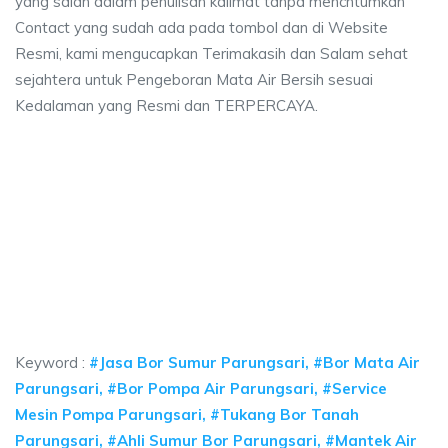
yang salah dalam penulisan kalimat tanpa mencntumkan
Contact yang sudah ada pada tombol dan di Website
Resmi, kami mengucapkan Terimakasih dan Salam sehat
sejahtera untuk Pengeboran Mata Air Bersih sesuai
Kedalaman yang Resmi dan TERPERCAYA.
ya sumur bor Parungsari, jasa sumur bor Parungs
sumur bor Parungsari, jasa sumur bor Parungsari, jasa bor sumur bekasi, b
a sumur bor Parungsari, jasa sumur bor Parungsari, 
a sumur bor Parungsari, jasa sumur bor Parungsari, jasa bor
Keyword :
#Jasa Bor Sumur Parungsari, #Bor Mata Air
Parungsari, #Bor Pompa Air Parungsari, #Service
Mesin Pompa Parungsari, #Tukang Bor Tanah
Parungsari, #Ahli Sumur Bor Parungsari, #Mantek Air