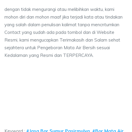
dengan tidak mengurangi atau melibihkan waktu, kami
mohon diri dan mohon maaf jika terjadi kata atau tindakan
yang salah dalam penulisan kalimat tanpa mencntumkan
Contact yang sudah ada pada tombol dan di Website
Resmi, kami mengucapkan Terimakasih dan Salam sehat
sejahtera untuk Pengeboran Mata Air Bersih sesuai
Kedalaman yang Resmi dan TERPERCAYA.
ya sumur bor Pasirmulya, jasa sumur bor Pasirm
a sumur bor Pasirmulya, jasa sumur bor Pasirmulya, jasa bor sumur bekasi, 
ya sumur bor Pasirmulya, jasa sumur bor Pasirmulya,
ya sumur bor Pasirmulya, jasa sumur bor Pasirmulya, jasa bo
Keyword :
#Jasa Bor Sumur Pasirmulya, #Bor Mata Air