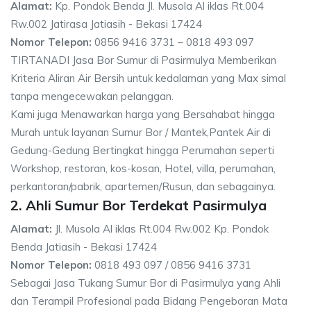
Alamat:
Kp. Pondok Benda Jl. Musola Al iklas Rt.004
Rw.002 Jatirasa Jatiasih - Bekasi 17424
Nomor Telepon:
0856 9416 3731 – 0818 493 097
TIRTANADI Jasa Bor Sumur di Pasirmulya Memberikan
Kriteria Aliran Air Bersih untuk kedalaman yang Max simal
tanpa mengecewakan pelanggan.
Kami juga Menawarkan harga yang Bersahabat hingga
Murah untuk layanan Sumur Bor / Mantek,Pantek Air di
Gedung-Gedung Bertingkat hingga Perumahan seperti
Workshop, restoran, kos-kosan, Hotel, villa, perumahan,
perkantoran/pabrik, apartemen/Rusun, dan sebagainya.
2. Ahli Sumur Bor Terdekat Pasirmulya
Alamat:
Jl. Musola Al iklas Rt.004 Rw.002 Kp. Pondok
Benda Jatiasih - Bekasi 17424
Nomor Telepon:
0818 493 097 / 0856 9416 3731
Sebagai Jasa Tukang Sumur Bor di Pasirmulya yang Ahli
dan Terampil Profesional pada Bidang Pengeboran Mata