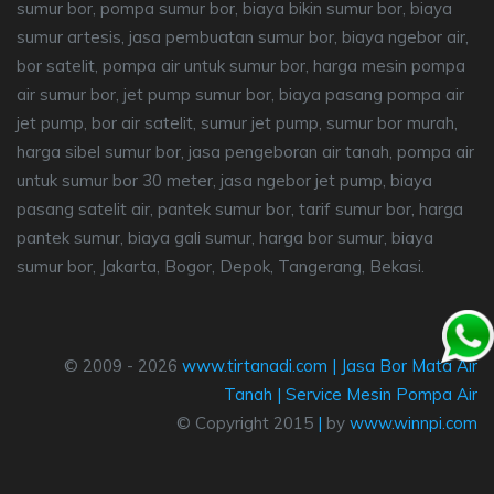
sumur bor, pompa sumur bor, biaya bikin sumur bor, biaya
sumur artesis, jasa pembuatan sumur bor, biaya ngebor air,
bor satelit, pompa air untuk sumur bor, harga mesin pompa
air sumur bor, jet pump sumur bor, biaya pasang pompa air
jet pump, bor air satelit, sumur jet pump, sumur bor murah,
harga sibel sumur bor, jasa pengeboran air tanah, pompa air
untuk sumur bor 30 meter, jasa ngebor jet pump, biaya
pasang satelit air, pantek sumur bor, tarif sumur bor, harga
pantek sumur, biaya gali sumur, harga bor sumur, biaya
sumur bor, Jakarta, Bogor, Depok, Tangerang, Bekasi.
© 2009 - 2026
www.tirtanadi.com
|
Jasa Bor Mata Air
Tanah
|
Service Mesin Pompa Air
© Copyright 2015
|
by
www.winnpi.com