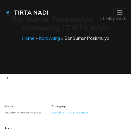
TIRTA NADI
Bor Sumur Pasirmulya
11 May 2020
Karawang | TIRTA NADI
Home
»
Karawang
» Bor Sumur Pasirmulya
Name
Category
Bor Sumur Pasirmulya Karawang
JASA BOR SUMUR di Pasirmulya
Area