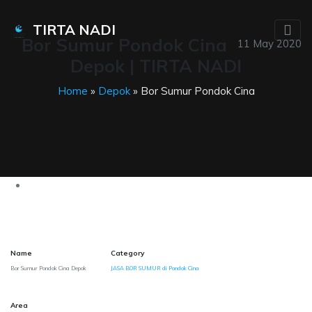
TIRTA NADI
Bor Sumur Pondok Cina
11 May 2020
Depok | TIRTA NADI
Home
»
Depok
» Bor Sumur Pondok Cina
Name
Category
Bor Sumur Pondok Cina Depok
JASA BOR SUMUR di Pondok Cina
Area