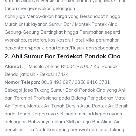
Kriteria Aliran Air Bersih untuk kedalaman yang Max simal
tanpa mengecewakan pelanggan.
Kami juga Menawarkan harga yang Bersahabat hingga
Murah untuk layanan Sumur Bor / Mantek,Pantek Air di
Gedung-Gedung Bertingkat hingga Perumahan seperti
Workshop, restoran, kos-kosan, Hotel, villa, perumahan,
perkantoran/pabrik, apartemen/Rusun, dan sebagainya.
2. Ahli Sumur Bor Terdekat Pondok Cina
Alamat:
Jl. Musola Al iklas Rt.004 Rw.002 Kp. Pondok
Benda Jatiasih - Bekasi 17424
Nomor Telepon:
0818 493 097 / 0856 9416 3731
Sebagai Jasa Tukang Sumur Bor di Pondok Cina yang Ahli
dan Terampil Profesional pada Bidang Pengeboran Mata
Air Tanah, Mantek Air Tanah Bersih Atau Pantek Air Bersih
pada Tahap Terpercaya sehingga menjadi kepercayaan
pelanggan Bahwanya dalam Skill pekerja Bor Aliran Air
bersih di Tirta Nadi. Kami yang berawal dari Jasa Tukang