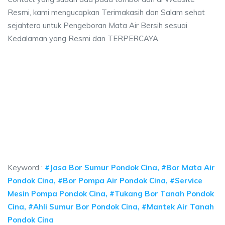
Resmi, kami mengucapkan Terimakasih dan Salam sehat
sejahtera untuk Pengeboran Mata Air Bersih sesuai
Kedalaman yang Resmi dan TERPERCAYA.
 sumur bor Pondok Cina, jasa sumur bor Pondok 
mur bor Pondok Cina, jasa sumur bor Pondok Cina, jasa bor sumur bekasi, 
 sumur bor Pondok Cina, jasa sumur bor Pondok Cina,
sumur bor Pondok Cina, jasa sumur bor Pondok Cina, jasa bor
Keyword :
#Jasa Bor Sumur Pondok Cina, #Bor Mata Air
Pondok Cina, #Bor Pompa Air Pondok Cina, #Service
Mesin Pompa Pondok Cina, #Tukang Bor Tanah Pondok
Cina, #Ahli Sumur Bor Pondok Cina, #Mantek Air Tanah
Pondok Cina