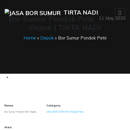
TIRTA NADI
Bor Sumur Pondok Petir
11 May 2020
Depok | TIRTA NADI
Home
»
Depok
» Bor Sumur Pondok Petir
Name
Category
Bor Sumur Pondok Petir Depok
JASA BOR SUMUR di Pondok Petir
Area