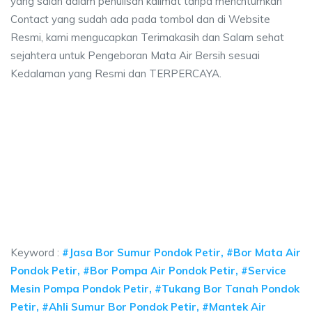
yang salah dalam penulisan kalimat tanpa mencntumkan
Contact yang sudah ada pada tombol dan di Website
Resmi, kami mengucapkan Terimakasih dan Salam sehat
sejahtera untuk Pengeboran Mata Air Bersih sesuai
Kedalaman yang Resmi dan TERPERCAYA.
or air jet pump bekasi, bor sumur Pondok Petir
sumur bor bekasi.
 pump bekasi, bor sumur Pondok Petir, biaya sumur b
or sumur Pondok Petir, biaya sumur bor bekasi.
Keyword :
#Jasa Bor Sumur Pondok Petir, #Bor Mata Air
Pondok Petir, #Bor Pompa Air Pondok Petir, #Service
Mesin Pompa Pondok Petir, #Tukang Bor Tanah Pondok
Petir, #Ahli Sumur Bor Pondok Petir, #Mantek Air