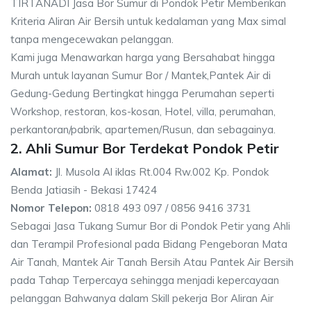
TIRTANADI Jasa Bor Sumur di Pondok Petir Memberikan
Kriteria Aliran Air Bersih untuk kedalaman yang Max simal
tanpa mengecewakan pelanggan.
Kami juga Menawarkan harga yang Bersahabat hingga
Murah untuk layanan Sumur Bor / Mantek,Pantek Air di
Gedung-Gedung Bertingkat hingga Perumahan seperti
Workshop, restoran, kos-kosan, Hotel, villa, perumahan,
perkantoran/pabrik, apartemen/Rusun, dan sebagainya.
2. Ahli Sumur Bor Terdekat Pondok Petir
Alamat:
Jl. Musola Al iklas Rt.004 Rw.002 Kp. Pondok
Benda Jatiasih - Bekasi 17424
Nomor Telepon:
0818 493 097 / 0856 9416 3731
Sebagai Jasa Tukang Sumur Bor di Pondok Petir yang Ahli
dan Terampil Profesional pada Bidang Pengeboran Mata
Air Tanah, Mantek Air Tanah Bersih Atau Pantek Air Bersih
pada Tahap Terpercaya sehingga menjadi kepercayaan
pelanggan Bahwanya dalam Skill pekerja Bor Aliran Air