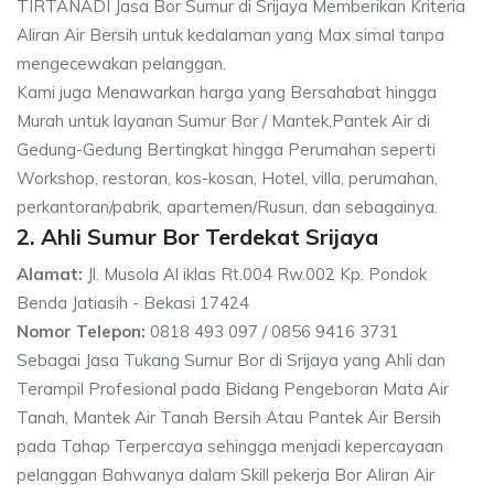
TIRTANADI Jasa Bor Sumur di Srijaya Memberikan Kriteria
Aliran Air Bersih untuk kedalaman yang Max simal tanpa
mengecewakan pelanggan.
Kami juga Menawarkan harga yang Bersahabat hingga
Murah untuk layanan Sumur Bor / Mantek,Pantek Air di
Gedung-Gedung Bertingkat hingga Perumahan seperti
Workshop, restoran, kos-kosan, Hotel, villa, perumahan,
perkantoran/pabrik, apartemen/Rusun, dan sebagainya.
2. Ahli Sumur Bor Terdekat Srijaya
Alamat:
Jl. Musola Al iklas Rt.004 Rw.002 Kp. Pondok
Benda Jatiasih - Bekasi 17424
Nomor Telepon:
0818 493 097 / 0856 9416 3731
Sebagai Jasa Tukang Sumur Bor di Srijaya yang Ahli dan
Terampil Profesional pada Bidang Pengeboran Mata Air
Tanah, Mantek Air Tanah Bersih Atau Pantek Air Bersih
pada Tahap Terpercaya sehingga menjadi kepercayaan
pelanggan Bahwanya dalam Skill pekerja Bor Aliran Air