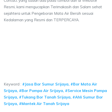
Contact yang sudah ada pada tombol dan di Website
Resmi, kami mengucapkan Terimakasih dan Salam sehat
sejahtera untuk Pengeboran Mata Air Bersih sesuai
Kedalaman yang Resmi dan TERPERCAYA.
 sumur bor Srijaya, jasa sumur bor Srijaya, jas
mur bor Srijaya, jasa sumur bor Srijaya, jasa bor sumur bekasi, biaya ngebo
sumur bor Srijaya, jasa sumur bor Srijaya, jasa bor 
sumur bor Srijaya, jasa sumur bor Srijaya, jasa bor sumur be
Keyword :
#Jasa Bor Sumur Srijaya, #Bor Mata Air
Srijaya, #Bor Pompa Air Srijaya, #Service Mesin Pompa
Srijaya, #Tukang Bor Tanah Srijaya, #Ahli Sumur Bor
Srijaya, #Mantek Air Tanah Srijaya