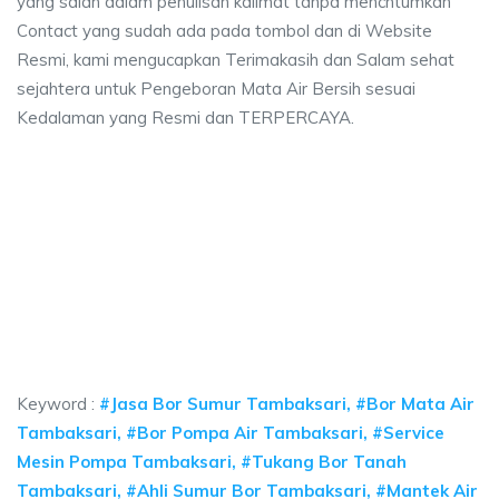
yang salah dalam penulisan kalimat tanpa mencntumkan
Contact yang sudah ada pada tombol dan di Website
Resmi, kami mengucapkan Terimakasih dan Salam sehat
sejahtera untuk Pengeboran Mata Air Bersih sesuai
Kedalaman yang Resmi dan TERPERCAYA.
a sumur bor Tambaksari, jasa sumur bor Tambaks
umur bor Tambaksari, jasa sumur bor Tambaksari, jasa bor sumur bekasi, b
 sumur bor Tambaksari, jasa sumur bor Tambaksari, 
sumur bor Tambaksari, jasa sumur bor Tambaksari, jasa bor 
Keyword :
#Jasa Bor Sumur Tambaksari, #Bor Mata Air
Tambaksari, #Bor Pompa Air Tambaksari, #Service
Mesin Pompa Tambaksari, #Tukang Bor Tanah
Tambaksari, #Ahli Sumur Bor Tambaksari, #Mantek Air