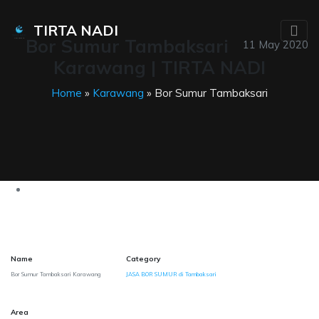
TIRTA NADI
Bor Sumur Tambaksari
11 May 2020
Karawang | TIRTA NADI
Home
»
Karawang
» Bor Sumur Tambaksari
Name
Category
Bor Sumur Tambaksari Karawang
JASA BOR SUMUR di Tambaksari
Area