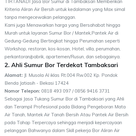
TIRTANADI Jasa Bor Sumur di Tambaksari Memberikan
Kriteria Aliran Air Bersih untuk kedalaman yang Max simal
tanpa mengecewakan pelanggan.
Kami juga Menawarkan harga yang Bersahabat hingga
Murah untuk layanan Sumur Bor / Mantek,Pantek Air di
Gedung-Gedung Bertingkat hingga Perumahan seperti
Workshop, restoran, kos-kosan, Hotel, villa, perumahan,
perkantoran/pabrik, apartemen/Rusun, dan sebagainya.
2. Ahli Sumur Bor Terdekat Tambaksari
Alamat:
Jl. Musola Al iklas Rt.004 Rw.002 Kp. Pondok
Benda Jatiasih - Bekasi 17424
Nomor Telepon:
0818 493 097 / 0856 9416 3731
Sebagai Jasa Tukang Sumur Bor di Tambaksari yang Ahli
dan Terampil Profesional pada Bidang Pengeboran Mata
Air Tanah, Mantek Air Tanah Bersih Atau Pantek Air Bersih
pada Tahap Terpercaya sehingga menjadi kepercayaan
pelanggan Bahwanya dalam Skill pekerja Bor Aliran Air