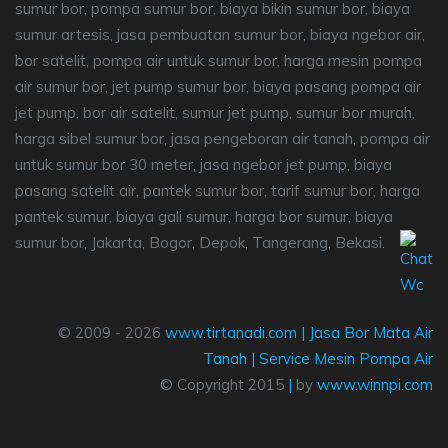
sumur bor, pompa sumur bor, biaya bikin sumur bor, biaya
sumur artesis, jasa pembuatan sumur bor, biaya ngebor air,
bor satelit, pompa air untuk sumur bor, harga mesin pompa
air sumur bor, jet pump sumur bor, biaya pasang pompa air
jet pump, bor air satelit, sumur jet pump, sumur bor murah,
harga sibel sumur bor, jasa pengeboran air tanah, pompa air
untuk sumur bor 30 meter, jasa ngebor jet pump, biaya
pasang satelit air, pantek sumur bor, tarif sumur bor, harga
pantek sumur, biaya gali sumur, harga bor sumur, biaya
sumur bor, Jakarta, Bogor, Depok, Tangerang, Bekasi.
© 2009 - 2026
www.tirtanadi.com
|
Jasa Bor Mata Air
Tanah
|
Service Mesin Pompa Air
© Copyright 2015
|
by
www.winnpi.com