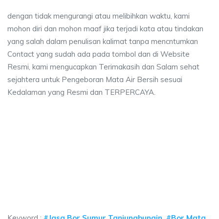
dengan tidak mengurangi atau melibihkan waktu, kami
mohon diri dan mohon maaf jika terjadi kata atau tindakan
yang salah dalam penulisan kalimat tanpa mencntumkan
Contact yang sudah ada pada tombol dan di Website
Resmi, kami mengucapkan Terimakasih dan Salam sehat
sejahtera untuk Pengeboran Mata Air Bersih sesuai
Kedalaman yang Resmi dan TERPERCAYA.
 sumur bor Tanjungbungin, jasa sumur bor Tanju
mur bor Tanjungbungin, jasa sumur bor Tanjungbungin, jasa bor sumur bekas
sumur bor Tanjungbungin, jasa sumur bor Tanjungbun
umur bor Tanjungbungin, jasa sumur bor Tanjungbungin, jasa
Keyword :
#Jasa Bor Sumur Tanjungbungin, #Bor Mata