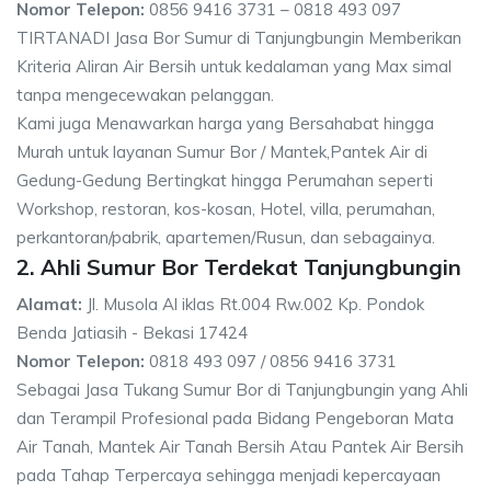
Nomor Telepon:
0856 9416 3731 – 0818 493 097
TIRTANADI Jasa Bor Sumur di Tanjungbungin Memberikan
Kriteria Aliran Air Bersih untuk kedalaman yang Max simal
tanpa mengecewakan pelanggan.
Kami juga Menawarkan harga yang Bersahabat hingga
Murah untuk layanan Sumur Bor / Mantek,Pantek Air di
Gedung-Gedung Bertingkat hingga Perumahan seperti
Workshop, restoran, kos-kosan, Hotel, villa, perumahan,
perkantoran/pabrik, apartemen/Rusun, dan sebagainya.
2. Ahli Sumur Bor Terdekat Tanjungbungin
Alamat:
Jl. Musola Al iklas Rt.004 Rw.002 Kp. Pondok
Benda Jatiasih - Bekasi 17424
Nomor Telepon:
0818 493 097 / 0856 9416 3731
Sebagai Jasa Tukang Sumur Bor di Tanjungbungin yang Ahli
dan Terampil Profesional pada Bidang Pengeboran Mata
Air Tanah, Mantek Air Tanah Bersih Atau Pantek Air Bersih
pada Tahap Terpercaya sehingga menjadi kepercayaan