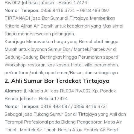
Rw.002 Jatirasa Jatiasih - Bekasi 17424
Nomor Telepon:
0856 9416 3731 – 0818 493 097
TIRTANADI Jasa Bor Sumur di Tirtajaya Memberikan
Kriteria Aliran Air Bersih untuk kedalaman yang Max simal
tanpa mengecewakan pelanggan.
Kami juga Menawarkan harga yang Bersahabat hingga
Murah untuk layanan Sumur Bor / Mantek,Pantek Air di
Gedung-Gedung Bertingkat hingga Perumahan seperti
Workshop, restoran, kos-kosan, Hotel, villa, perumahan,
perkantoran/pabrik, apartemen/Rusun, dan sebagainya.
2. Ahli Sumur Bor Terdekat Tirtajaya
Alamat:
Jl. Musola Al iklas Rt.004 Rw.002 Kp. Pondok
Benda Jatiasih - Bekasi 17424
Nomor Telepon:
0818 493 097 / 0856 9416 3731
Sebagai Jasa Tukang Sumur Bor di Tirtajaya yang Ahli dan
Terampil Profesional pada Bidang Pengeboran Mata Air
Tanah, Mantek Air Tanah Bersih Atau Pantek Air Bersih