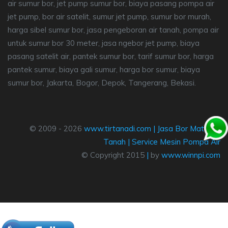
air sumur bor, jet pump sumur bor, biaya pasang pompa air
jet pump, bor air satelit, sumur jet pump, sumur bor murah,
harga sibel sumur bor, jasa pengeboran air tanah, pompa air
untuk sumur bor 30 meter, jasa ngebor jet pump, biaya
pasang satelit air, pantek sumur bor, tarif sumur bor, harga
pantek sumur, biaya gali sumur, harga bor sumur, biaya
sumur bor, Jakarta, Bogor, Depok, Tangerang, Bekasi.
© 2009 - 2026
www.tirtanadi.com
|
Jasa Bor Mata Air
Tanah
|
Service Mesin Pompa Air
© Copyright 2015
|
by
www.winnpi.com