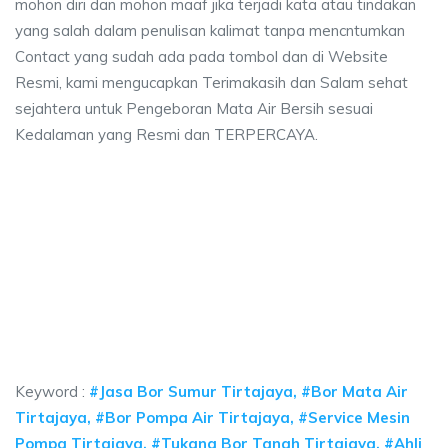
mohon diri dan mohon maaf jika terjadi kata atau tindakan
yang salah dalam penulisan kalimat tanpa mencntumkan
Contact yang sudah ada pada tombol dan di Website
Resmi, kami mengucapkan Terimakasih dan Salam sehat
sejahtera untuk Pengeboran Mata Air Bersih sesuai
Kedalaman yang Resmi dan TERPERCAYA.
ya sumur bor Tirtajaya, jasa sumur bor Tirtajay
a sumur bor Tirtajaya, jasa sumur bor Tirtajaya, jasa bor sumur bekasi, bia
ya sumur bor Tirtajaya, jasa sumur bor Tirtajaya, ja
ya sumur bor Tirtajaya, jasa sumur bor Tirtajaya, jasa bor s
Keyword :
#Jasa Bor Sumur Tirtajaya, #Bor Mata Air
Tirtajaya, #Bor Pompa Air Tirtajaya, #Service Mesin
Pompa Tirtajaya, #Tukang Bor Tanah Tirtajaya, #Ahli