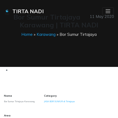
TIRTA NADI
Bor Sumur Tirtajaya
11 May 2020
Karawang | TIRTA NADI
Home
»
Karawang
» Bor Sumur Tirtajaya
Name
Category
Bor Sumur Tirtajaya Karawang
JASA BOR SUMUR di Tirtajaya
Area